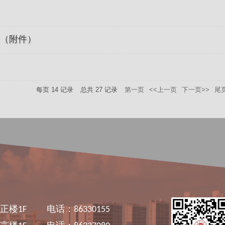
法（附件）
每页
14
记录
总共
27
记录
第一页
<<上一页
下一页>>
尾
正楼1F
电话：86330155